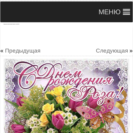
МЕНЮ
С мерцающими цветами картинки женщине по имени Роза
«
Предыдущая
Следующая
»