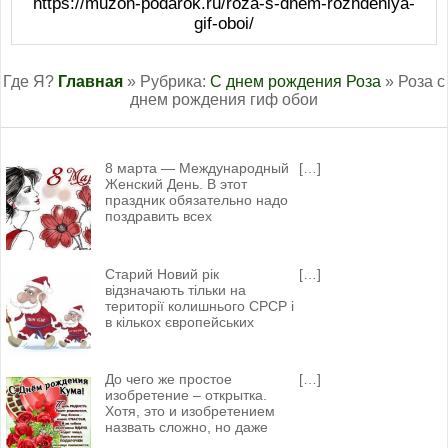
https://muzon-podarok.ru/roza-s-dnem-rozhdeniya-
gif-oboi/
Где Я?
Главная
» Рубрика:
С днем рождения Роза
» Роза с
днем рождения гиф обои
8 марта — Международный
[…]
Женский День. В этот
праздник обязательно надо
поздравить всех
Старий Новий рік
[…]
відзначають тільки на
території колишнього СРСР і
в кількох європейських
До чего же простое
[…]
изобретение – открытка.
Хотя, это и изобретением
назвать сложно, но даже