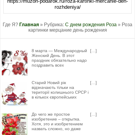
https://muzon-podarok.ru/roza-kartinki-mercanie-den-
rozhdeniya/
Где Я?
Главная
» Рубрика:
С днем рождения Роза
» Роза
картинки мерцание день рождения
8 марта — Международный
[…]
Женский День. В этот
праздник обязательно надо
поздравить всех
Старий Новий рік
[…]
відзначають тільки на
території колишнього СРСР і
в кількох європейських
До чего же простое
[…]
изобретение – открытка.
Хотя, это и изобретением
назвать сложно, но даже