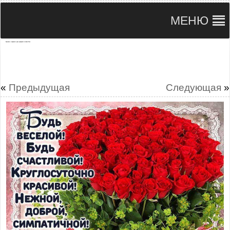
МЕНЮ
Картинка с надписью день рождения по имени Роза
«
Предыдущая
Следующая
»