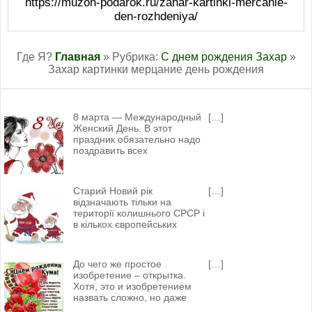
https://muzon-podarok.ru/zahar-kartinki-mercanie-
den-rozhdeniya/
Где Я?
Главная
» Рубрика:
С днем рождения Захар
»
Захар картинки мерцание день рождения
8 марта — Международный
[…]
Женский День. В этот
праздник обязательно надо
поздравить всех
Старий Новий рік
[…]
відзначають тільки на
території колишнього СРСР і
в кількох європейських
До чего же простое
[…]
изобретение – открытка.
Хотя, это и изобретением
назвать сложно, но даже