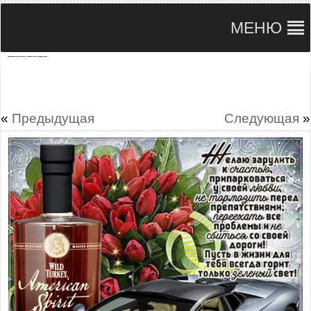
МЕНЮ
Переливающаяся картинка с надписью день рождения Захар
«
Предыдущая
Следующая
»