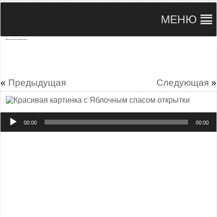
МЕНЮ
Яблочный спас хорошие позитивные открытки
«
Предыдущая
Следующая
»
Аудиоплеер
00:00
00:00
Любви и уважения, урожая и достатка пусть скорее
принесет тебе праздник Яблочного Спаса. Сегодня
природа вступила в новый период своего развития, так
пусть и ты получишь желанные перемены в своей
жизни. Весенней радости, летней легкости и осенней
обеспеченности тебе не только в праздничные дни. Gif
анимация приятная к празднику Яблочный спас с
чудесной надписью пожеланием.