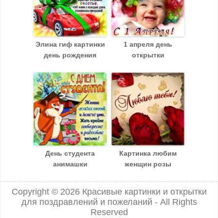
грустного и недоброго. Пусть этот день наполнит тебя
силами и здоровьем, пусть Господь пошлет тебе всех
благ и чистых надежд. Христианские картинки с
пожеланиями на Яблочный спас светлый
православный праздник.
Элина гиф картинки
1 апреля день
день рождения
открытки
День студента
Картинка любим
анимашки
женщин розы
Copyright © 2026
Красивые картинки и открытки
для поздравлений и пожеланий
- All Rights
Reserved