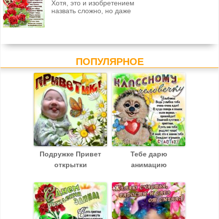
Хотя, это и изобретением
Яблочный.
назвать сложно, но даже
Поздравляю с Яблочным Спасом и желаю, чтобы душа
твоя с каждым днём наполнялась прелестным
ароматом и прекрасным цветом яблоневого сада,
чтобы для сердца твоего каждый день открывал мир
доброты, чудес, удачи, радости и счастья. Желаю блага,
ПОПУЛЯРНОЕ
мира и самой искренней любви дорогих людей. Добрая
музыкальная открытка позитив со спасом Яблочным.
Поздравляю вас с Преображением Господним и
Яблочным Спасом! Желаю, чтобы в вашей жизни
Господь занимал самое главное и самое почетное
место, чтобы в ваших сердцах ярко горел огонь любви
и милосердия! Пусть ваши глаза не устают изучать
Слово Божье, сердце сочувствует больным и сиротам,
руки не устают помогать нуждающимся, а любви
хватает на весь мир, который создал и хранит наш
Подружке Привет
Тебе дарю
великий Творец – Иисус Христос. Совершенно
открытки
анимацию
бесплатно лучшие открытки Яблочный спас
скопировать с эффектами.
Поздравляю с Яблочным Спасом и всем сердцем
желаю медового вкуса счастья в жизни, сочных и
вкусных яблок в корзине, освобождение души от всего