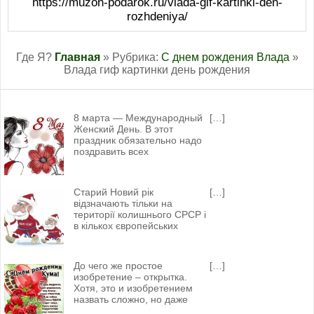
https://muzon-podarok.ru/vlada-gif-kartinki-den-
rozhdeniya/
Где Я?
Главная
» Рубрика:
С днем рождения Влада
»
Влада гиф картинки день рождения
8 марта — Международный
[…]
Женский День. В этот
праздник обязательно надо
поздравить всех
Старий Новий рік
[…]
відзначають тільки на
території колишнього СРСР і
в кількох європейських
До чего же простое
[…]
изобретение – открытка.
Хотя, это и изобретением
назвать сложно, но даже