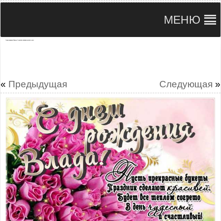
МЕНЮ
С днем рождения Влада gif картинки анимация розовые розы
«
Предыдущая
Следующая
»