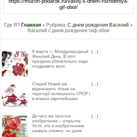
https://muzon-podarok.ru/vasilij-s-dnem-rozhdeniya-
gif-oboi/
Где Я?
Главная
» Рубрика:
С днем рождения Василий
»
Василий с днем рождения гиф обои
8 марта — Международный
[…]
Женский День. В этот
праздник обязательно надо
поздравить всех
Старий Новий рік
[…]
відзначають тільки на
території колишнього СРСР і
в кількох європейських
До чего же простое
[…]
изобретение – открытка.
Хотя, это и изобретением
назвать сложно, но даже