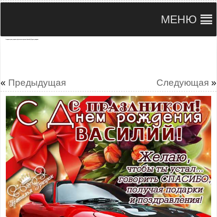
МЕНЮ
С мерцающими узорами эффектами картинки Василий ДР день рождения
«
Предыдущая
Следующая
»