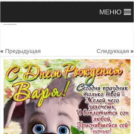
МЕНЮ
С мерцающими украшениями картинки Варя ДР
«
Предыдущая
Следующая
»