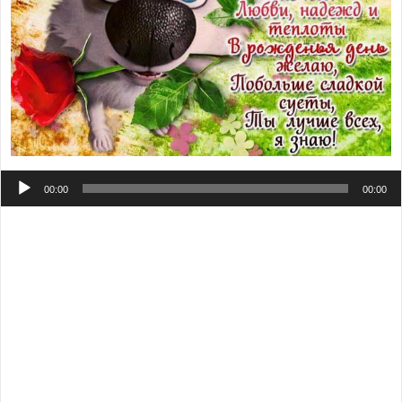
Аудиоплеер
00:00
00:00
Мерцающие обои Варе с фразами: милая Варюша,
поздравляю тебя и искренне желаю уВаренно
продолжать покорять этот мир, несмотря ни на что
оставаться счастливой и любимой, каждый день
встречать с яркой надеждой и сильной верой — верой
в себя, верой во всё хорошее, верой в своих близких,
верой в чудеса и доброту сердец людей.
Музыкальный открытки именины Варя
. Не имя
красит человека, но человек — имя. Красота человека
не только снаружи, но и внутри. А наша Варя,
бесспорно, украшает свое имя. Большой плейкаст и