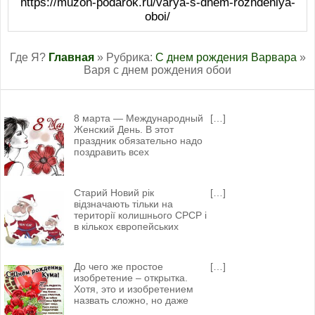
https://muzon-podarok.ru/varya-s-dnem-rozhdeniya-
oboi/
Где Я?
Главная
» Рубрика:
С днем рождения Варвара
»
Варя с днем рождения обои
8 марта — Международный
[…]
Женский День. В этот
праздник обязательно надо
поздравить всех
Старий Новий рік
[…]
відзначають тільки на
території колишнього СРСР і
в кількох європейських
До чего же простое
[…]
изобретение – открытка.
Хотя, это и изобретением
назвать сложно, но даже