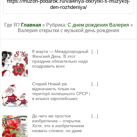
https://muzon-podarok.ru/valeriya-otkrytki-s-muzykoj-
den-rozhdeniya/
Где Я?
Главная
» Рубрика:
С днем рождения Валерия
»
Валерия открытки с музыкой день рождения
8 марта — Международный
[…]
Женский День. В этот
праздник обязательно надо
поздравить всех
Старий Новий рік
[…]
відзначають тільки на
території колишнього СРСР і
в кількох європейських
До чего же простое
[…]
изобретение – открытка.
Хотя, это и изобретением
назвать сложно, но даже