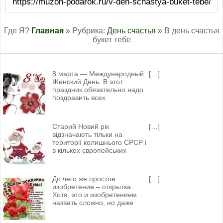
https://muzon-podarok.ru/v-den-schastya-buket-tebe/
Где Я?
Главная
» Рубрика:
День счастья
» В день счастья
букет тебе
8 марта — Международный
[…]
Женский День. В этот
праздник обязательно надо
поздравить всех
Старий Новий рік
[…]
відзначають тільки на
території колишнього СРСР і
в кількох європейських
До чего же простое
[…]
изобретение – открытка.
Хотя, это и изобретением
назвать сложно, но даже