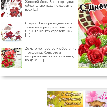
Женский День. В этот праздник
обязательно надо поздравить
всех
[…]
Старий Новий рік відзначають
тільки на території колишнього
СРСР і в кількох європейських
[…]
До чего же простое изобретение
– открытка. Хотя, это и
изобретением назвать сложно,
но даже
[…]