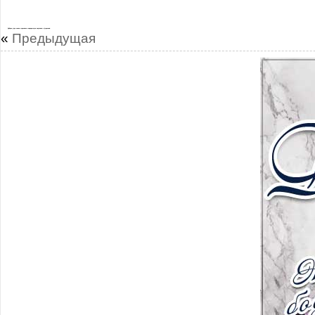
Доброе утро самые красивые мерцающие картинки с фразами
«
Предыдущая