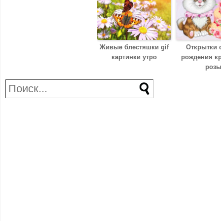
Живые блестяшки gif
Открытки 
картинки утро
рождения к
роз