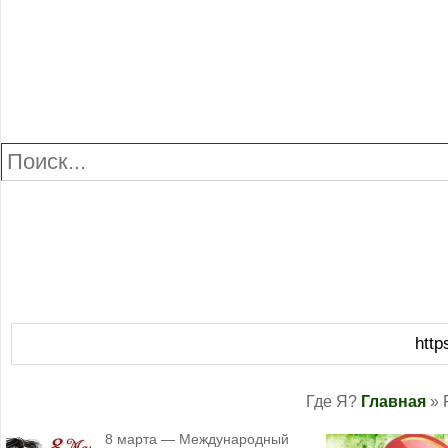
http
Где Я?
Главная
» 
8 марта — Международный