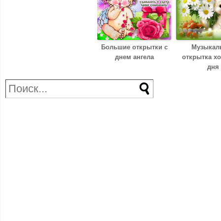
Большие открытки с
Музыкал
днем ангела
открытка х
дня