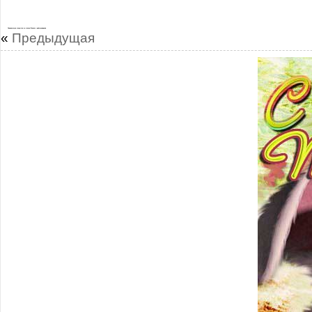
Сверкающие открытки со стихом Таисия с днём рождения
«
Предыдущая