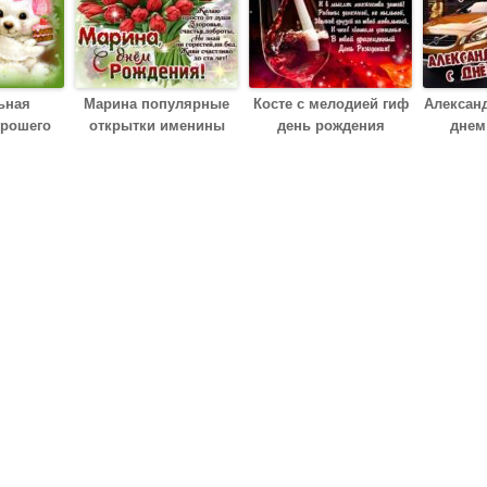
ьная
Марина популярные
Косте с мелодией гиф
Александ
орошего
открытки именины
день рождения
днем