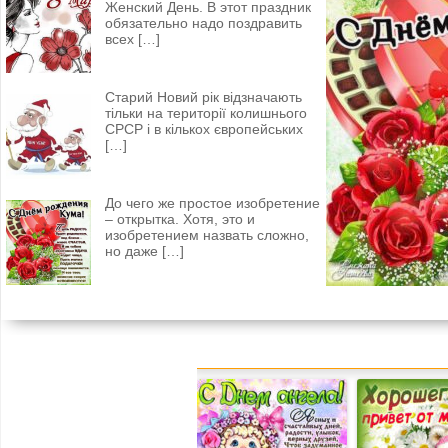
Женский День. В этот праздник
обязательно надо поздравить
всех
[…]
Старий Новий рік відзначають
тільки на території колишнього
СРСР і в кількох європейських
[…]
До чего же простое изобретение
– открытка. Хотя, это и
изобретением назвать сложно,
но даже
[…]