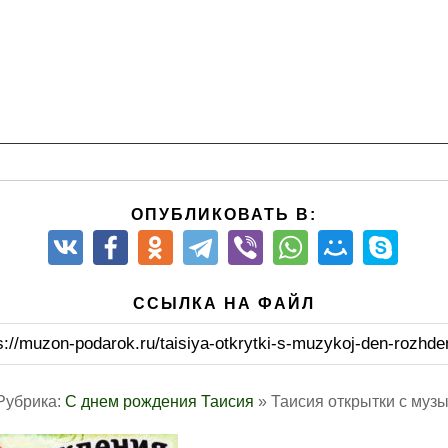
ОПУБЛИКОВАТЬ В:
ССЫЛКА НА ФАЙЛ
s://muzon-podarok.ru/taisiya-otkrytki-s-muzykoj-den-rozhde
Рубрика:
С днем рождения Таисия
» Таисия открытки с муз