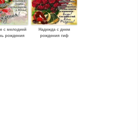
е с мелодией
Надежда с днем
нь рождения
рождения гиф