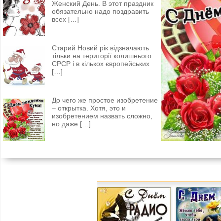
Женский День. В этот праздник
обязательно надо поздравить
всех
[…]
Старий Новий рік відзначають
тільки на території колишнього
СРСР і в кількох європейських
[…]
До чего же простое изобретение
– открытка. Хотя, это и
изобретением назвать сложно,
но даже
[…]