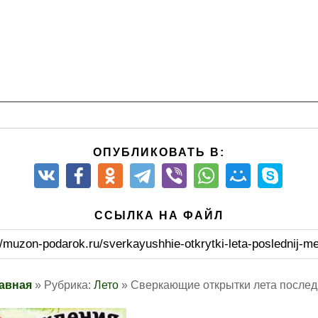
ОПУБЛИКОВАТЬ В:
ССЫЛКА НА ФАЙЛ
//muzon-podarok.ru/sverkayushhie-otkrytki-leta-poslednij-m
авная
» Рубрика:
Лето
» Сверкающие открытки лета послед