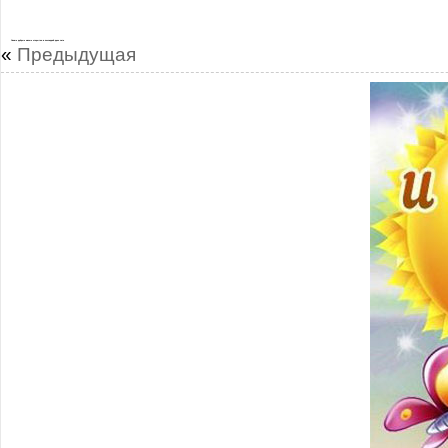
Самые добрые милые открытки в последний день лета
«
Предыдущая