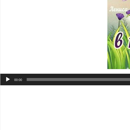
Аудиоплеер
00:00
И день еще длиннее ночи, и зелено еще вокруг, и неожида
Хорошие пожелания друзьям открытки безплатно где напи