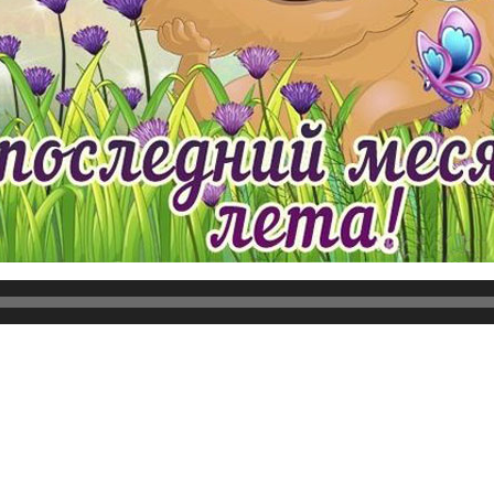
нно заскочит, и позовёт гулять твой друг! Прими мои пожел
сано с последним днем лета, скачать с фразами картинка л