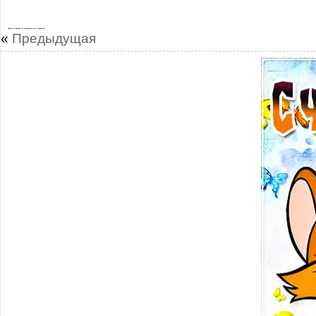
Приятные картинки без повода просто так с надписями
«
Предыдущая