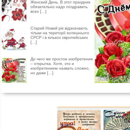
Женский День. В этот праздник
обязательно надо поздравить
всех
[…]
Старий Новий рік відзначають
тільки на території колишнього
СРСР і в кількох європейських
[…]
До чего же простое изобретение
– открытка. Хотя, это и
изобретением назвать сложно,
но даже
[…]