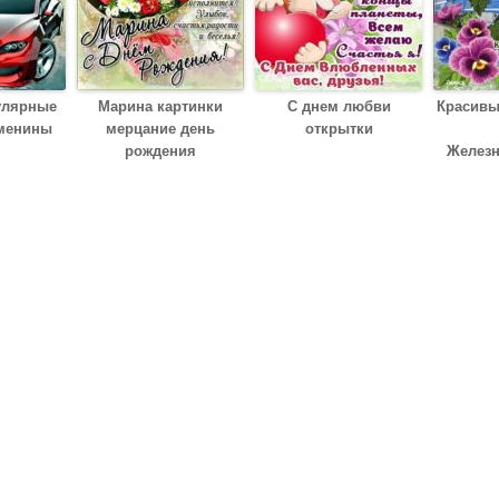
улярные
Марина картинки
С днем любви
Красивы
менины
мерцание день
открытки
рождения
Желез