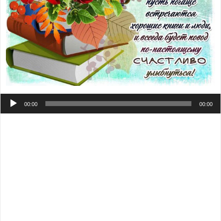
Аудиоплеер
00:00
00:00
Первой учительнице
красивая открытка.
Любимой
первой учительнице
красивая открытка. Молодой
учительнице музыкальная открытка. Учительнице
начальных классов красивая открытка.
Моей
учительнице
красивая открытка. Учительнице
красивая открытка на день учителя.
Любимому
учителю открытка
с днем учителя. Молодому учителю
открытка с днем учителя. Люблю учителя, дарю
открытку.
Праздник учителей и учеников