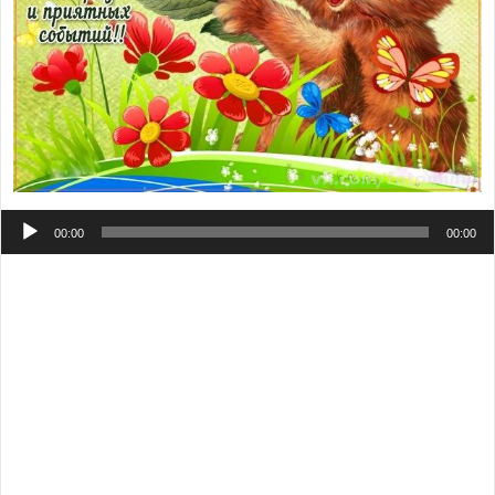
Аудиоплеер
00:00
00:00
С улыбкой пожелания других прекрасней всех! Ведь
лучше нет внимания, Когда ты даришь смех! Не
надорви животик, штанов не намочи, и как ты только
хочешь сегодня отмочи! В пожелания свои я вложила
смех и радость, огоньки своей любви, чтоб к тебе она
прокралась! Принимай мою музыкальную открытку с
мерцанием и словами: постаралась я на славу, чтобы
отогреть тебя с головы до ног, и сразу! Порхай
красивой бабочкой, размаха крыльям дай… Пусть
будет много радости И счастья через край! Не обращай
внимания на разных слизняков и поучись старанию у