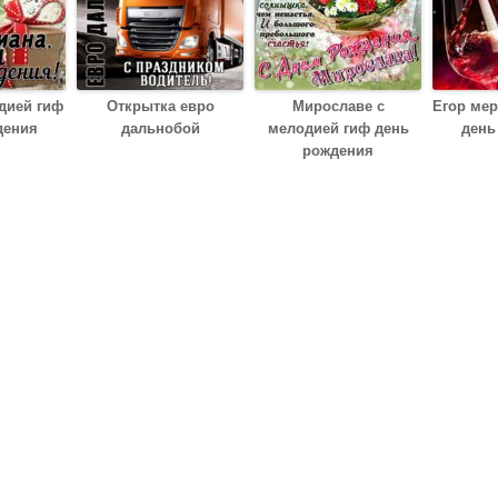
дией гиф
Открытка евро
Мирославе с
Егор ме
дения
дальнобой
мелодией гиф день
день
рождения