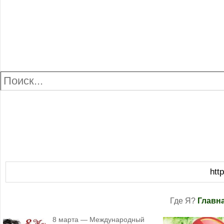
htt
Где Я?
Главн
8 марта — Международный