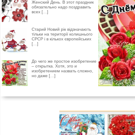
Женский День. В этот праздник
обязательно надо поздравить
всех
[…]
Старий Новий рік відзначають
тільки на території колишнього
СРСР і в кількох європейських
[…]
До чего же простое изобретение
– открытка. Хотя, это и
изобретением назвать сложно,
но даже
[…]