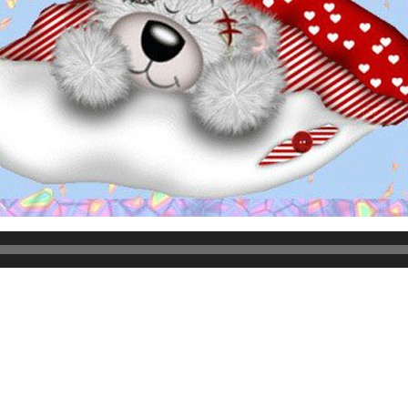
 угрюмо, сильнее мерцание звезд на ночном небе.
т легкого подъема утром. Я посылаю тебе улыбку, а может-ц
 в такт песни, качаются деревья. Ты спишь, мой малыш, под