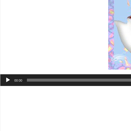
Аудиоплеер
00:00
Солнце уже зашло, наступило царство ночи, Луна светит
Спокойной ночи, а может доброе утро, спи сладко, а може
Темное небо звездам колыбельную песню поет и тихонько,
люблю Тебя.