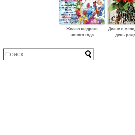
Желаю щедрого
Диане с мело
нового года
день рож