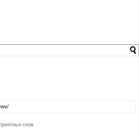
nov/
 приятных снов