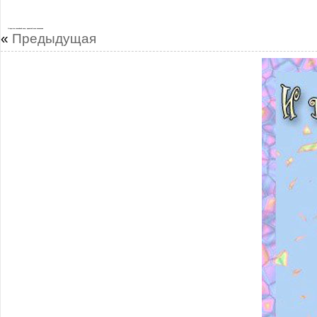
Открытки спокойной ночи, приятной ночи пожелания
«
Предыдущая