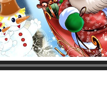
в пути, с подарками и сюрпризами, а ты хорошо себя вел в 
апрягаться, но до конца так сказать дотянуть надо. Довести
 Чтобы встретить Новый Год, как полагается, в чистом виде
лгами в Новому Году удачи не видать. Нет невозможного дл
ются в течение года. Так вот господа, поздравляем вас с Н
да! Не упускайте свой шанс быть счастливым целый год! Н