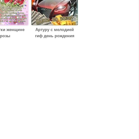
тки женщине
Артуру с мелодией
розы
гиф день рождения