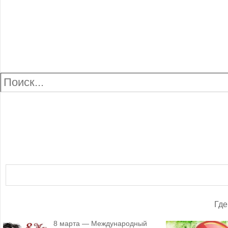
Новогодние мечты.… Сколько в них волшебства! Сладкие 
осуществляются! И в конце года ты точно знаешь, что хо
Колдовство! Новый Год – чудотворен! Необыкновенный пр
милая Снегурочка согревает всех нас любовью! Пусть чуд
наполнены необыкновенным теплом среди зимы! Пусть хол
Новом Году!
Приближается волшебный вечер и вместе с ним приближаю
него дорогие! Новый Год дарит любовь, здоровье, дружбу
встречают с надеждой, потому, что несет он только добро
начинается Новый Год! Он подхватывает вашу идею и начин
теплое словечко родному человеку! Заразите своим позит
один человек!
Провожая старый год в далекие края, каждый из нас задум
налегке, не задумываясь о завтрашнем дне, кто – то раз
чему стремиться. Подводя итоги уходящего этапа времен
лучше и лучше. Ведь наша судьба находится в наших рук
такую возможность в начале года и общими усилиями пр
рекордом совершенства!
Где
8 марта — Международный