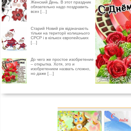
Женский День. В этот праздник
обязательно надо поздравить
всех
[…]
Старий Новий рік відзначають
тільки на території колишнього
СРСР і в кількох європейських
[…]
До чего же простое изобретение
– открытка. Хотя, это и
изобретением назвать сложно,
но даже
[…]