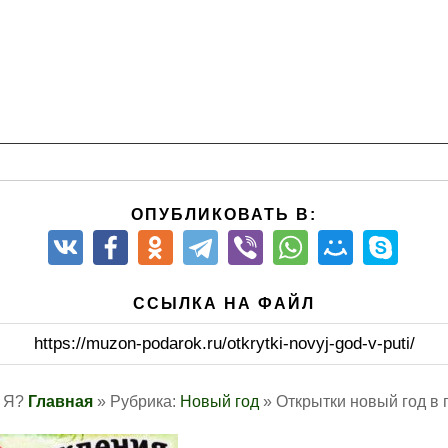
грезы счастья! Новые цели, свежие идеи, мысли о высоком
чешь. Сомнений нет, они тают, как нежная снежинка. Сила 
аздник, который звучит волшебной мелодией в сердцах все
о этого праздника коснется каждого и подарит все то, о ч
од и мороз никогда не коснется ваших сердец! Будьте согр
тся наши мечты! Этот праздник заглянет в окошко каждого
, кому – то он дарит призвание, успех, смысл жизни! Никог
! Благополучие, грандиозные перемены и благие вести! Имен
ает творить чудеса! Так что, не забывайте господа, многое
ОПУБЛИКОВАТЬ В:
ивом близкого и передайте дальше свои импульсы удачи! Пу
ывается о том, как он его провел. Кто – то весь год зараба
вивался духовно, а кто – то и вовсе усовершенствовал свою
ССЫЛКА НА ФАЙЛ
и, мы делаем соответствующие выводы и готовимся к новым
ах, а Новый Год нам помогает воздвигнуть прочный фундаме
идем к успеху! С Новым Годом, господа счастливчики свои
https://muzon-podarok.ru/otkrytki-novyj-god-v-puti/
 Я?
Главная
» Рубрика:
Новый год
» Открытки новый год в 