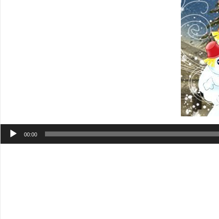
Аудиоплеер
00:00
До Нового Года осталось… Совсем ничего. Новый год уже 
припасенные на конец года. Когда уже не особо хочется н
расквитаться с долгами и переделать кучу домашних дел.
невозможное, успеваем в срок, потому что со старыми до
возможности, которые есть у всех, но не все ими пользу
в последнюю минуту, а силы иметь не только в конце го
сейчас!