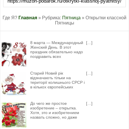
https://muzon-podarok.ru/otkrytki-klassnoj-pyatnitsy/
Где Я?
Главная
» Рубрика:
Пятница
» Открытки классной
Пятницы
8 марта — Международный
[…]
Женский День. В этот
праздник обязательно надо
поздравить всех
Старий Новий рік
[…]
відзначають тільки на
території колишнього СРСР і
в кількох європейських
До чего же простое
[…]
изобретение – открытка.
Хотя, это и изобретением
назвать сложно, но даже