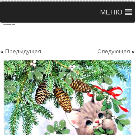
МЕНЮ
Отослать открытку веселое настроение
«
Предыдущая
Следующая
»