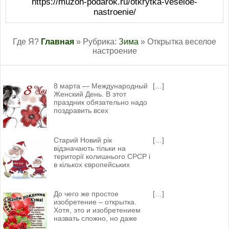
https://muzon-podarok.ru/otkrytka-veseloe-
nastroenie/
Где Я?
Главная
» Рубрика:
Зима
» Открытка веселое
настроение
8 марта — Международный
[…]
Женский День. В этот
праздник обязательно надо
поздравить всех
Старий Новий рік
[…]
відзначають тільки на
території колишнього СРСР і
в кількох європейських
До чего же простое
[…]
изобретение – открытка.
Хотя, это и изобретением
назвать сложно, но даже