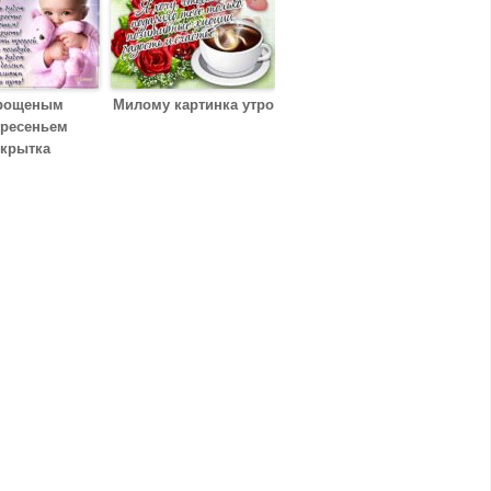
рощеным
Милому картинка утро
кресеньем
ткрытка