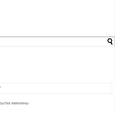
/
рытки именины