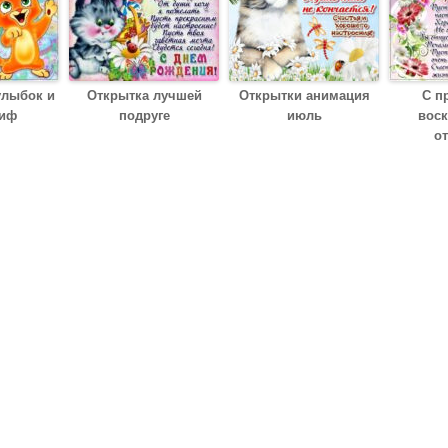
улыбок и
Открытка лучшей
Открытки анимация
С п
гиф
подруге
июль
вос
о