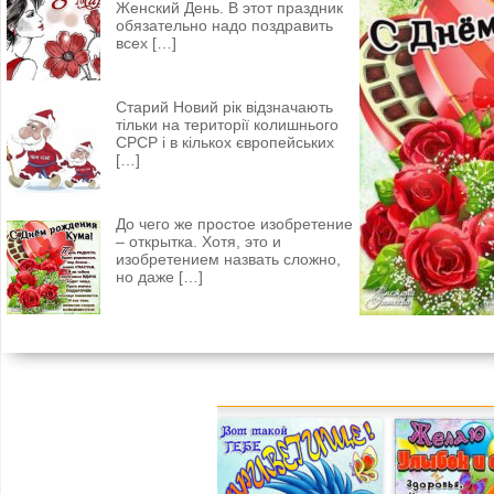
Женский День. В этот праздник
обязательно надо поздравить
всех
[…]
Старий Новий рік відзначають
тільки на території колишнього
СРСР і в кількох європейських
[…]
До чего же простое изобретение
– открытка. Хотя, это и
изобретением назвать сложно,
но даже
[…]