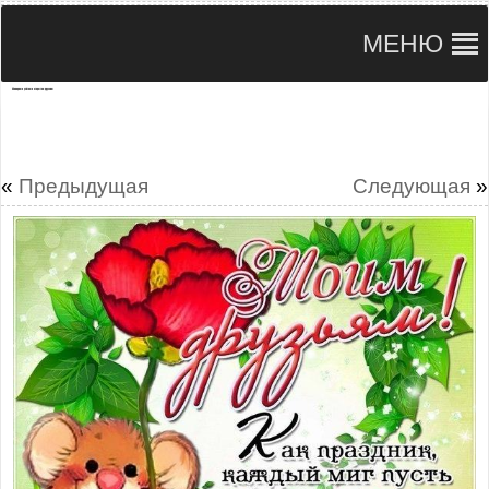
МЕНЮ
Шикарные улётные открытки друзьям
«
Предыдущая
Следующая
»