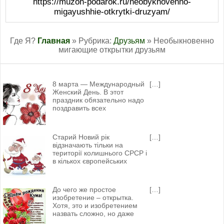
https://muzon-podarok.ru/neobyknovenno-
migayushhie-otkrytki-druzyam/
Где Я?
Главная
» Рубрика:
Друзьям
» Необыкновенно
мигающие открытки друзьям
8 марта — Международный
[…]
Женский День. В этот
праздник обязательно надо
поздравить всех
Старий Новий рік
[…]
відзначають тільки на
території колишнього СРСР і
в кількох європейських
До чего же простое
[…]
изобретение – открытка.
Хотя, это и изобретением
назвать сложно, но даже