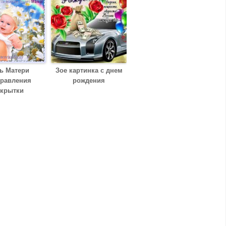
ь Матери
Зое картинка c днем
дравления
рождения
ткрытки