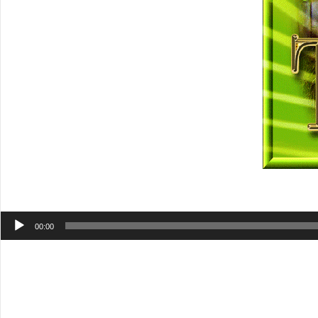
Аудиоплеер
00:00
Ни одно из известных нам сегодня доказательств не отраж
например, в скорлупе, белок и желток являются только ча
Пример образа Троицы
на основе воды, лучше, но тоже
Святой Дух не являются персонажами Бога, каждый из н
полностью точны. Бесконечный Бог не может быть описан