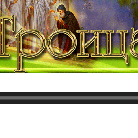
ает в полной мере того, что такое Троица. Яйцо (или яблок
стями яйца, но не его целым. Отец, Сын и Дух Святой, не я
 не до конца описывает понятие. Жидкость, пар и лед явля
их является Богом. Таким образом, хотя много примеров о
 полностью законченным понятием. Вместо того, чтобы изу