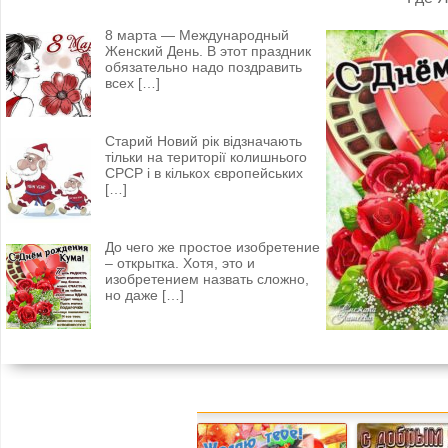
8 марта — Международный
Женский День. В этот праздник
обязательно надо поздравить
всех
[…]
Старий Новий рік відзначають
тільки на території колишнього
СРСР і в кількох європейських
[…]
До чего же простое изобретение
– открытка. Хотя, это и
изобретением назвать сложно,
но даже
[…]