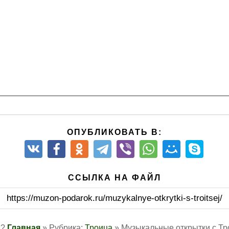
 более совершенная, чем наша. „О, бездна богатства и пре
кто был советником ему?” (Послание св. апостола Павла к Р
ОПУБЛИКОВАТЬ В:
ССЫЛКА НА ФАЙЛ
https://muzon-podarok.ru/muzykalnye-otkrytki-s-troitsej/
Я?
Главная
» Рубрика:
Троица
» Музыкальные открытки с Тр