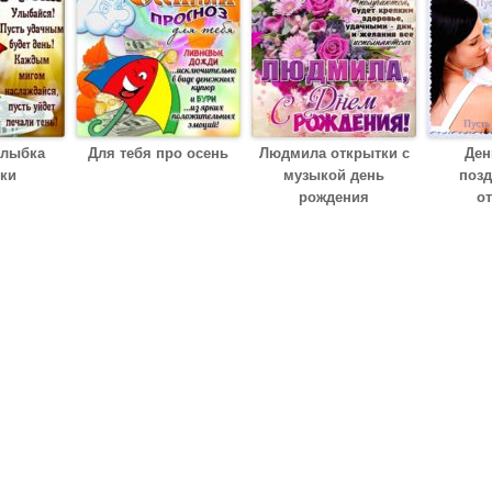
улыбка
Для тебя про осень
Людмила открытки с
Ден
ки
музыкой день
поз
рождения
о