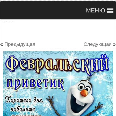
МЕНЮ
Анимации ипоздравления февральский привет
«
Предыдущая
Следующая
»