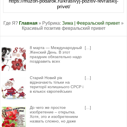
https://muzon-podarok.ru/krasivyj-pozitiv-fevralskij-
privet/
Где Я?
Главная
» Рубрика:
Зима |
Февральский привет
»
Красивый позитив февральский привет
8 марта — Международный
[…]
Женский День. В этот
праздник обязательно надо
поздравить всех
Старий Новий рік
[…]
відзначають тільки на
території колишнього СРСР і
в кількох європейських
До чего же простое
[…]
изобретение – открытка.
Хотя, это и изобретением
назвать сложно, но даже