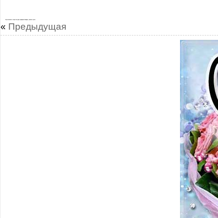
Музыкальные открытки день рождения Клавдия, розовые розы
«
Предыдущая