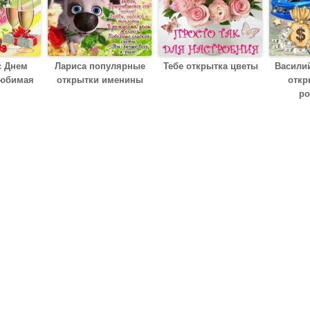
с Днем
Лариса популярные
Тебе открытка цветы
Васили
любимая
открытки именины
откр
ро