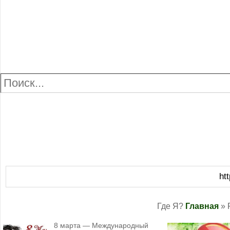
ht
Где Я?
Главная
» 
8 марта — Международный