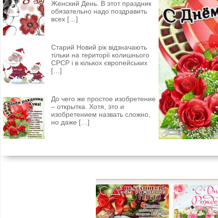
Женский День. В этот праздник
обязательно надо поздравить
всех
[…]
Старий Новий рік відзначають
тільки на території колишнього
СРСР і в кількох європейських
[…]
До чего же простое изобретение
– открытка. Хотя, это и
изобретением назвать сложно,
но даже
[…]