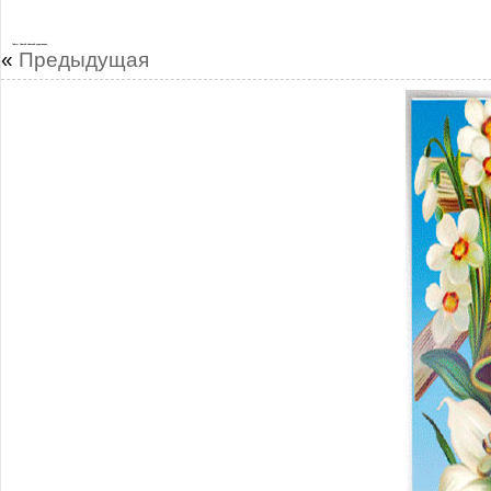
Гифы Святой Николай чудотворец
«
Предыдущая