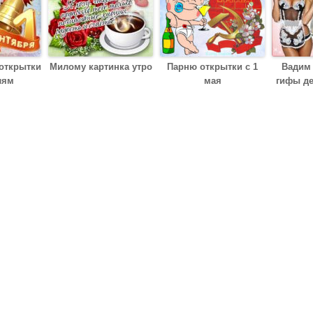
 открытки
Милому картинка утро
Парню открытки с 1
Вадим
лям
мая
гифы д