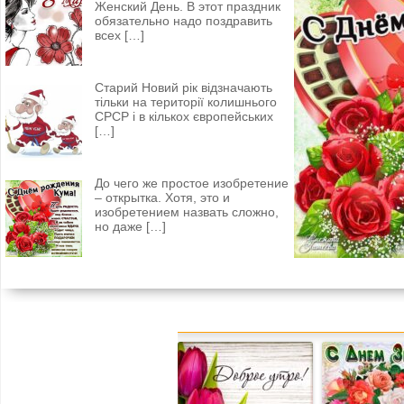
Женский День. В этот праздник
обязательно надо поздравить
всех
[…]
Старий Новий рік відзначають
тільки на території колишнього
СРСР і в кількох європейських
[…]
До чего же простое изобретение
– открытка. Хотя, это и
изобретением назвать сложно,
но даже
[…]