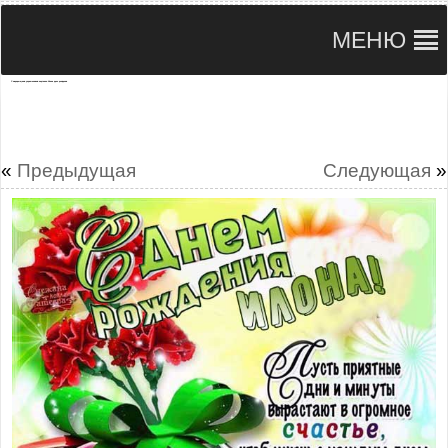
МЕНЮ
С мерцающими украшениями картинки Илона день рождения
«
Предыдущая
Следующая
»