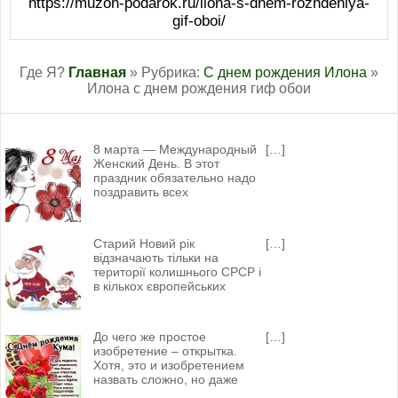
https://muzon-podarok.ru/ilona-s-dnem-rozhdeniya-
gif-oboi/
Где Я?
Главная
» Рубрика:
С днем рождения Илона
»
Илона с днем рождения гиф обои
8 марта — Международный
[…]
Женский День. В этот
праздник обязательно надо
поздравить всех
Старий Новий рік
[…]
відзначають тільки на
території колишнього СРСР і
в кількох європейських
До чего же простое
[…]
изобретение – открытка.
Хотя, это и изобретением
назвать сложно, но даже