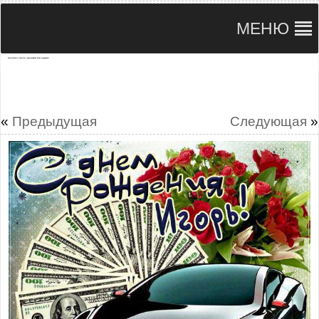
МЕНЮ
Музыкальные открытки с днем рождения Игорь поздравляю
«
Предыдущая
Следующая
»