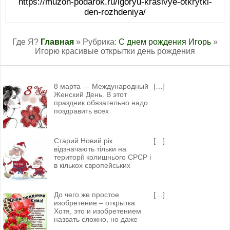
https://muzon-podarok.ru/igoryu-krasivye-otkrytki-
den-rozhdeniya/
Где Я?
Главная
» Рубрика:
С днем рождения Игорь
»
Игорю красивые открытки день рождения
8 марта — Международный
[…]
Женский День. В этот
праздник обязательно надо
поздравить всех
Старий Новий рік
[…]
відзначають тільки на
території колишнього СРСР і
в кількох європейських
До чего же простое
[…]
изобретение – открытка.
Хотя, это и изобретением
назвать сложно, но даже