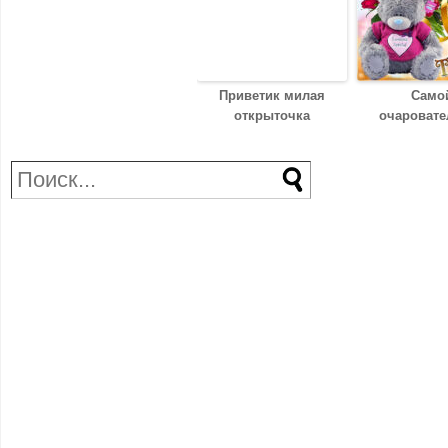
Приветик милая
Само
открыточка
очаровате