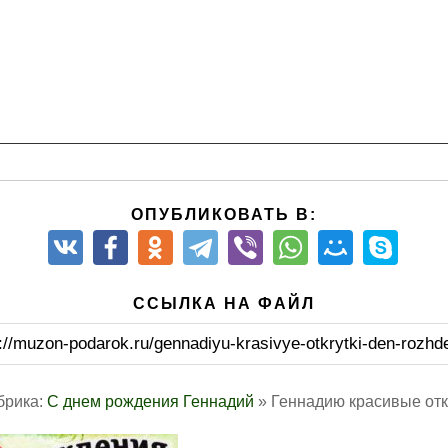
ОПУБЛИКОВАТЬ В:
ССЫЛКА НА ФАЙЛ
://muzon-podarok.ru/gennadiyu-krasivye-otkrytki-den-rozhd
брика:
С днем рождения Геннадий
» Геннадию красивые отк