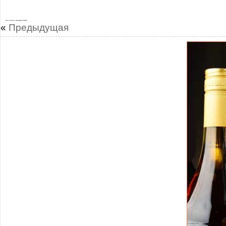
Музык открытки с днем рождения Геннадий
«
Предыдущая