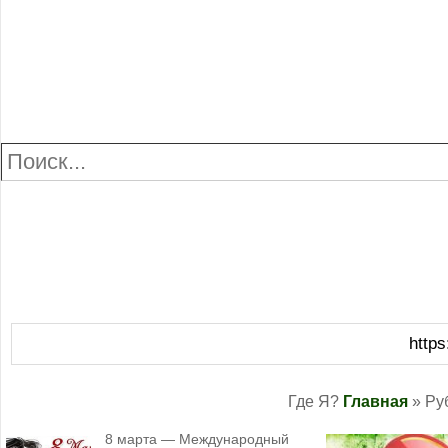
https
Где Я?
Главная
» Ру
8 марта — Международный