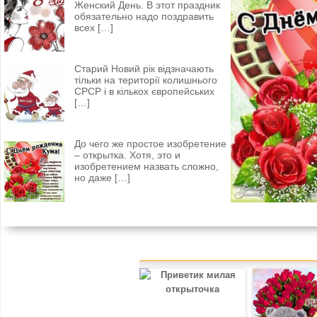
Женский День. В этот праздник
обязательно надо поздравить
всех
[…]
Старий Новий рік відзначають
тільки на території колишнього
СРСР і в кількох європейських
[…]
До чего же простое изобретение
– открытка. Хотя, это и
изобретением назвать сложно,
но даже
[…]