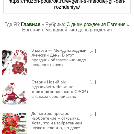
https://muzon-podarok.ru/evgenii-s-melodiej-gif-den-
rozhdeniya/
Где Я?
Главная
» Рубрика:
С днем рождения Евгения
»
Евгении с мелодией гиф день рождения
8 марта — Международный
[…]
Женский День. В этот
праздник обязательно надо
поздравить всех
Старий Новий рік
[…]
відзначають тільки на
території колишнього СРСР і
в кількох європейських
До чего же простое
[…]
изобретение – открытка.
Хотя, это и изобретением
назвать сложно, но даже