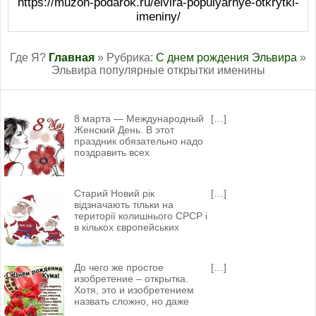
https://muzon-podarok.ru/elvira-populyarnye-otkrytki-
imeniny/
Где Я?
Главная
» Рубрика:
С днем рождения Эльвира
»
Эльвира популярные открытки именины
8 марта — Международный
[…]
Женский День. В этот
праздник обязательно надо
поздравить всех
Старий Новий рік
[…]
відзначають тільки на
території колишнього СРСР і
в кількох європейських
До чего же простое
[…]
изобретение – открытка.
Хотя, это и изобретением
назвать сложно, но даже