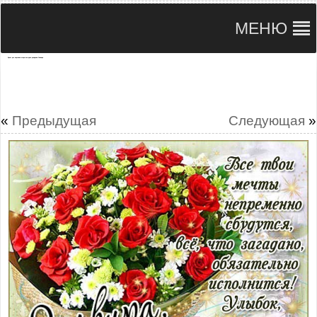
МЕНЮ
Букет роз картинки открытки день рождения Эльвира
«
Предыдущая
Следующая
»