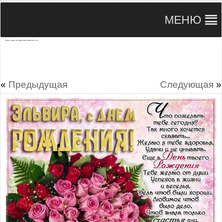
МЕНЮ
Картинка с надписью день рождения Эльвира шикарный букет из роз
«
Предыдущая
Следующая
»