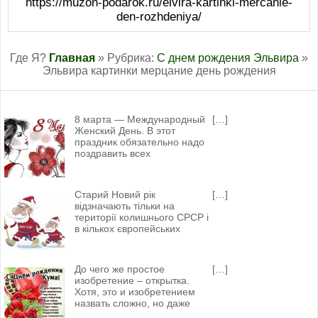
https://muzon-podarok.ru/elvira-kartinki-mercanie-
den-rozhdeniya/
Где Я?
Главная
» Рубрика:
С днем рождения Эльвира
»
Эльвира картинки мерцание день рождения
8 марта — Международный
[…]
Женский День. В этот
праздник обязательно надо
поздравить всех
Старий Новий рік
[…]
відзначають тільки на
території колишнього СРСР і
в кількох європейських
До чего же простое
[…]
изобретение – открытка.
Хотя, это и изобретением
назвать сложно, но даже