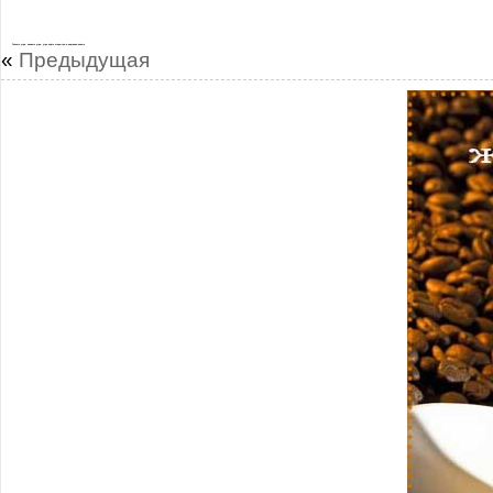
Теплого утра, нежного утра, утро кофе открытки и картинки новые
«
Предыдущая