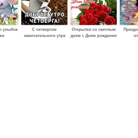
о улыбок
С четвергом
Открытки со светлым
Праздн
ки
замечательного утра
днем с Днем рождения
о