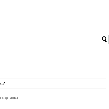
ka/
 картинка