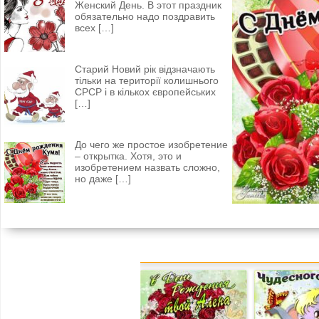
Женский День. В этот праздник
обязательно надо поздравить
всех
[…]
Старий Новий рік відзначають
тільки на території колишнього
СРСР і в кількох європейських
[…]
До чего же простое изобретение
– открытка. Хотя, это и
изобретением назвать сложно,
но даже
[…]