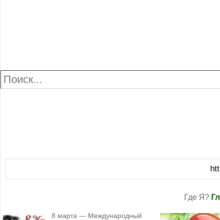
ht
Где Я?
Г
8 марта — Международный