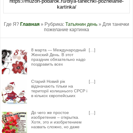
https://muzon-podarok.ru/dlya-tanechki-pozhelanie-
kartinka/
Где Я?
Главная
» Рубрика:
Татьянин день
» Для танечки
пожелание картинка
8 марта — Международный
[…]
Женский День. В этот
праздник обязательно надо
поздравить всех
Старий Новий рік
[…]
відзначають тільки на
території колишнього СРСР і
в кількох європейських
До чего же простое
[…]
изобретение – открытка.
Хотя, это и изобретением
назвать сложно, но даже