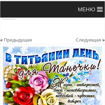
МЕНЮ
Для Тани открытки мерцающие поздравить с праздником
«
Предыдущая
Следующая
»