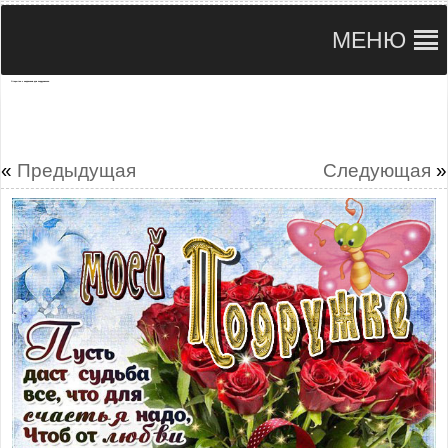
МЕНЮ
Открытки с надписями для подруженьки
«
Предыдущая
Следующая
»