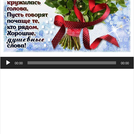
Аудиоплеер
00:00
00:00
Говорят, женская дружба крепкая, как сталь. Так и у нас
с тобой, подруга, дружба уже проверена годами. Мы
доверяем во всём дружке, делимся секретами, а когда
нужно, помогаем советом и делом. Сегодня у тебя
будет очень хорошее настроение, так как ты получишь
от меня замечательную открытку, на которой шикарные
розы для любимой подружки. Прими самые искренние
поздравления. Пусть этот день будет самым светлым и
чудесным, пусть сегодня сбудется твоя самая заветная
мечта. Я желаю тебе, дорогая подруга, крепкого
здоровья, безбрежного счастья, чистой совести и