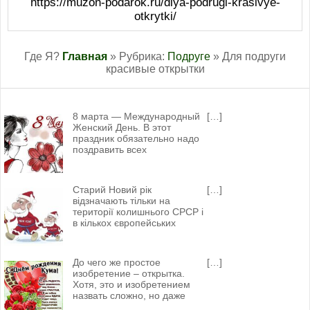
https://muzon-podarok.ru/dlya-podrugi-krasivye-
otkrytki/
Где Я?
Главная
» Рубрика:
Подруге
» Для подруги
красивые открытки
8 марта — Международный
[…]
Женский День. В этот
праздник обязательно надо
поздравить всех
Старий Новий рік
[…]
відзначають тільки на
території колишнього СРСР і
в кількох європейських
До чего же простое
[…]
изобретение – открытка.
Хотя, это и изобретением
назвать сложно, но даже