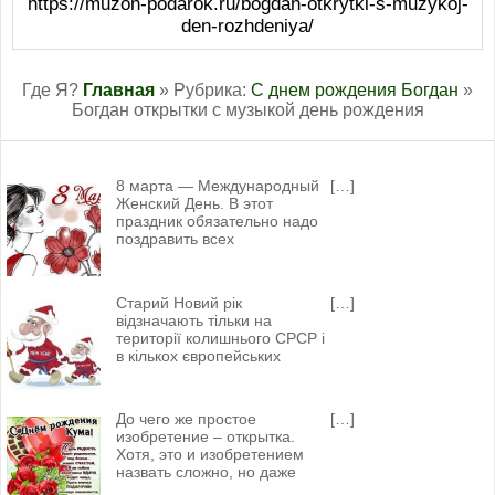
https://muzon-podarok.ru/bogdan-otkrytki-s-muzykoj-
den-rozhdeniya/
Где Я?
Главная
» Рубрика:
С днем рождения Богдан
»
Богдан открытки с музыкой день рождения
8 марта — Международный
[…]
Женский День. В этот
праздник обязательно надо
поздравить всех
Старий Новий рік
[…]
відзначають тільки на
території колишнього СРСР і
в кількох європейських
До чего же простое
[…]
изобретение – открытка.
Хотя, это и изобретением
назвать сложно, но даже