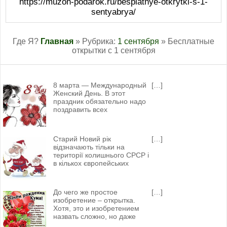
https://muzon-podarok.ru/besplatnye-otkrytki-s-1-
нестройными рядами к школьному двору. Это их
sentyabrya/
второй дом, и они это прекрасно знают. Еще
мгновение, и прозвучит первый звонок, который будет
звать всех детей зайти в свои кабинеты. Учебный год,
Где Я?
Главная
» Рубрика:
1 сентября
» Бесплатные
который ждет вас впереди, будет нелегким. Класс вам
открытки с 1 сентября
попался тяжелым, но хорошим. Дети тут не подлые, а
добрые. И напоследок нужно пожелать вам
человеческого счастья, любви и терпение, потому что
оно вам еще пригодится. Удачи вам во всем, чтобы вы
8 марта — Международный
[…]
не делали!
Женский День. В этот
праздник обязательно надо
поздравить всех
Старий Новий рік
[…]
відзначають тільки на
території колишнього СРСР і
в кількох європейських
До чего же простое
[…]
изобретение – открытка.
Хотя, это и изобретением
назвать сложно, но даже