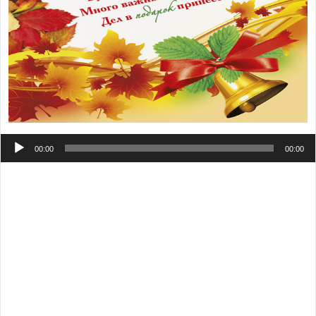
Аудиоплеер
00:00
00:00
Наша школа-дом родной, нам так уютно в нем. Как
птицы, мы все слетаемся в школу. Незабываемые эти
школьные годы. Самые дорогие нам дорожки в школу.
Не забудем мы в жизни тебя никогда школа любимая.
На урок созывает, ежедневно звеня и нас приветствует
школьный наш звонок. Учитель нас в школе встречает,
добра желает и преподает жизни нам урок. Нам
открыты все пути, с нами рядом учителя. Школа, мы
всегда гордимся тобой. И у каждого в жизни эти
детства лучшие дни. Школа родная, будешь в сердце
ты со мной. Сегодня мы снова собрались на линейке,