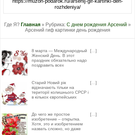
https://muzon-podarok.ru/arsenij-gif-kartinki-den-
rozhdeniya/
Где Я?
Главная
» Рубрика:
С днем рождения Арсений
»
Арсений гиф картинки день рождения
8 марта — Международный
[…]
Женский День. В этот
праздник обязательно надо
поздравить всех
Старий Новий рік
[…]
відзначають тільки на
території колишнього СРСР і
в кількох європейських
До чего же простое
[…]
изобретение – открытка.
Хотя, это и изобретением
назвать сложно, но даже