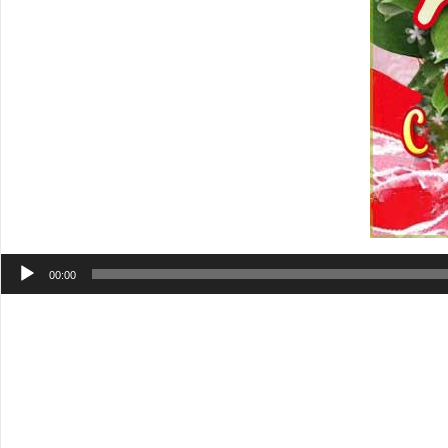
Аудиоплеер
00:00
Милая Аня
, красотка! Поздравляю тебя с днем рождени
человечества! Говорят, женской дружбы не бывает, но нам
день рождения прислать на телефон.