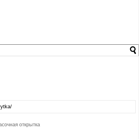
ytka/
асочная открытка