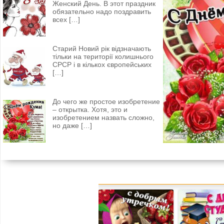
Женский День. В этот праздник
обязательно надо поздравить
всех
[…]
Старий Новий рік відзначають
тільки на території колишнього
СРСР і в кількох європейських
[…]
До чего же простое изобретение
– открытка. Хотя, это и
изобретением назвать сложно,
но даже
[…]