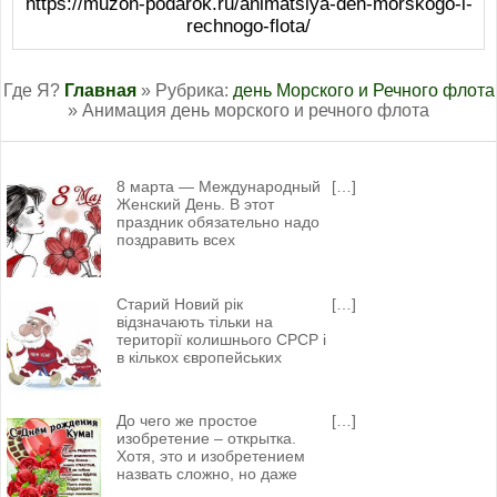
https://muzon-podarok.ru/animatsiya-den-morskogo-i-
rechnogo-flota/
Где Я?
Главная
» Рубрика:
день Морского и Речного флота
» Анимация день морского и речного флота
8 марта — Международный
[…]
Женский День. В этот
праздник обязательно надо
поздравить всех
Старий Новий рік
[…]
відзначають тільки на
території колишнього СРСР і
в кількох європейських
До чего же простое
[…]
изобретение – открытка.
Хотя, это и изобретением
назвать сложно, но даже