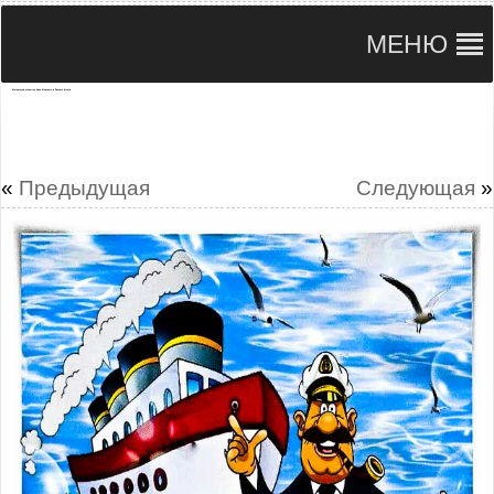
МЕНЮ
Мегающая открытка День Морского и Речного флота
«
Предыдущая
Следующая
»