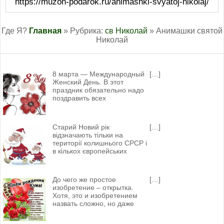
https://muzon-podarok.ru/animashki-svyatoj-nikolaj/
Где Я?
Главная
» Рубрика:
св Николай
» Анимашки святой
Николай
8 марта — Международный
[…]
Женский День. В этот
праздник обязательно надо
поздравить всех
Старий Новий рік
[…]
відзначають тільки на
території колишнього СРСР і
в кількох європейських
До чего же простое
[…]
изобретение – открытка.
Хотя, это и изобретением
назвать сложно, но даже