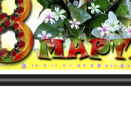
ется, чтобы не только нынче, но и впредь вас всегда носи
улыбками и красотой и никогда не будете грустными! Самы
уши желаю чувствовать себя любимой и неотразимой женщ
бое дело до конца, обязательно добиваться исполнения св
еждународный женский день с эффектом сиянием.