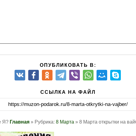
чный день услышать много восхитительных комплиментов, п
мелые и сумасшедшие желания обязательно сбываются там, 
стья и весеннего настроения. Пусть ваши мужчины лелеют 
 светятся от улыбок. В прекрасный весенний день мы от 
е — весны, в жизни — гармонии, в любви — верности, неж
ются. Самые
популярные открытки на праздник 8 Марта
с
ин, поздравляем с Международным женским днем! Желаем
слепительной красоты, душевного тепла и мира, успехов в 
у тебя поздравить и пожелать лёгких и творческих будней
ОПУБЛИКОВАТЬ В:
и светлых надежд, неугасимой и сногсшибательной красоты
дународным женским днем! Пусть весна всегда цветет в ва
 словно первые весенние подснежники! Нежности вам и же
а и от этого святого чувства треснет самый толстый лед 
ССЫЛКА НА ФАЙЛ
картинки праздник женский день анимашки.
https://muzon-podarok.ru/8-marta-otkrytki-na-vajber/
и дамы! Поздравляем с наступившей весной и желаем укра
 счастливы и любимы. Пусть каждый день дарит море полож
тигай гармонии с окружающим миром и совершенствуйся. П
е Я?
Главная
» Рубрика:
8 Марта
» 8 Марта открытки на вай
 на лице. Получай колоссальный опыт, стремись быть лучше
ми и надписью.