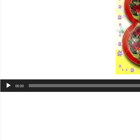
Аудиоплеер
00:00
Драгоценные девушки! Сегодня в этот особенный день хоч
Пускай же вы всегда будете озарять все вокруг своими 
со стихом в картинках.
Поздравляю с Международным женским днём и от всей д
надеждой и светлыми улыбками, непременно доводить лю
счастливым человеком. Милые симпатичные открытки м