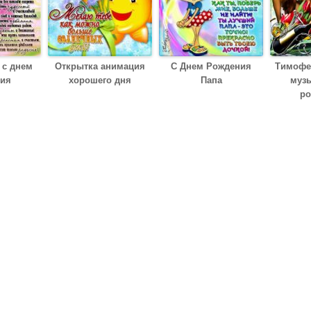
 c днем
Открытка анимация
С Днем Рождения
Тимофе
ия
хорошего дня
Папа
муз
ро