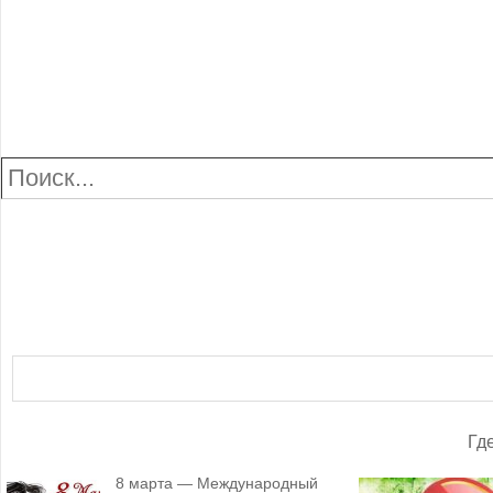
Поздравляем с 8 Марта! Желаем в этот весенний и сказо
самую заветную мечту! Главное не забывать, что даже с
С праздником всех милых дам! Желаем вам огромного сча
нежные комплименты от ваших любимых. Пусть ваши лица
любимых женщин с Днем 8—ого Марта. Желаем вам: в душ
Пусть все ваши планы осуществляются, а мечты сбыва
Озаренных весенним солнышком и беззаботностью женщ
состояния, признания, заботливых объятий и внимания! О
В Международный женский день я от чистого сердца спеш
занимательных дел, ярких и добрых эмоций, счастливых 
Дорогие женщины! Примите искренние поздравления с Меж
весенний веселый ручей! И с каждым днем расцветайте,
мгновений в жизни! Пускай Любовь исполняет ваши сердц
минуточкой, каждым днем. Универсальные поздравления 
Милые, очаровательные, прекрасные, замечательные наш
заставлять улыбаться и сочинять для вас стихи. Будьте
моментов и полезное общение. Наслаждайся жизнью, дос
Гд
развеять тоску, растопить твое сердце и вызвать улыбку
Открытки 8 марта
c разнообразными мерцающими цвета
8 марта — Международный